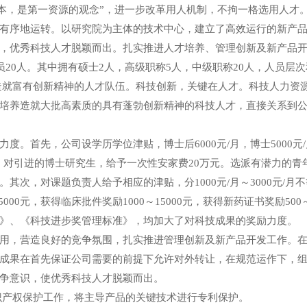
根本，是第一资源的观念”，进一步改革用人机制，不拘一格选用人才
有序地运转。以研究院为主体的技术中心，建立了高效运行的新产
，优秀科技人才脱颖而出。扎实推进人才培养、管理创新及新产品
员20人。其中拥有硕士2人，高级职称5人，中级职称20人，人员层
造就富有创新精神的人才队伍。科技创新，关键在人才。科技人力资
培养造就大批高素质的具有蓬勃创新精神的科技人才，直接关系到
。首先，公司设学历学位津贴，博士后6000元/月，博士5000元/月
元，对引进的博士研究生，给予一次性安家费20万元。选派有潜力的
其次，对课题负责人给予相应的津贴，分1000元/月～3000元/
～5000元，获得临床批件奖励1000～15000元，获得新药证书奖励5
》、《科技进步奖管理标准》，均加大了对科技成果的奖励力度。
用，营造良好的竞争氛围，扎实推进管理创新及新产品开发工作。
成果在首先保证公司需要的前提下允许对外转让，在规范运作下，
争意识，使优秀科技人才脱颖而出。
识产权保护工作，将主导产品的关键技术进行专利保护。